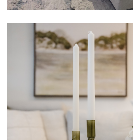
BIENVENUE
À PROPOS
SERVICES
RÉALISATIONS
AVANT-APRÈS
TÉMOIGNAGES
CONTACT