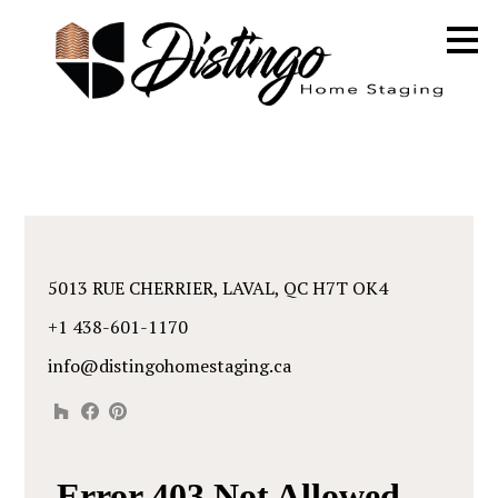
Passer
au
contenu
principal
5013 RUE CHERRIER, LAVAL, QC H7T OK4
+1 438-601-1170
info@distingohomestaging.ca